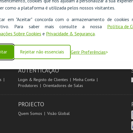
nsentimento, cookies que nos ajudam a personalizar a sua experiên
er como a plataforma é utilizada pelos nossos visitantes.
icar em "Aceitar" concorda com o armazenamento de cookies 
ositivo. Para saber mais consulte a nossa
Política de 
ações Sobre Cookies
e
Privacidade & Segurança
.
itar
Rejeitar não essenciais
Gerir Preferências
AUTENTICAÇÃO
s
Login & Registo de Clientes
Minha Conta
Produtores
Orientadores de Salas
PROJECTO
Quem Somos
Visão Global