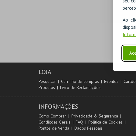
seu co
perceb
Ao cl
disp
Inform
Ace
LOJA
Pesquisar
Carrinho de compras
Eventos
Cartõe
Produtos
Livro de Reclamações
INFORMAÇÕES
Como Comprar
Privacidade & Segurança
Condições Gerais
FAQ
Política de Cookies
Pontos de Venda
Dados Pessoais