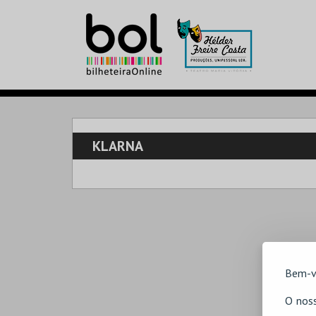
KLARNA
Bem-v
O noss