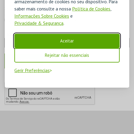
armazenamento de cookies no seu dispositivo. Para
Se a lei exigir a retenção de alguns dados, estes não poderão ser
saber mais consulte a nossa
Política de Cookies
,
apagados do sistema. Para estes casos, os dados serão eliminados
Informações Sobre Cookies
e
logo após o período de retenção requerido.
Privacidade & Segurança
.
ENDEREÇO DE EMAIL:
Aceitar
Rejeitar não essenciais
Gerir Preferências