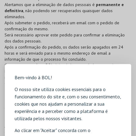
Alertamos que a eliminação de dados pessoais é
permanente e
definitiva
, não podendo ser recuperados quaisquer dados
eliminados.
Após submeter o pedido, receberá um email com o pedido de
confirmação do mesmo.
Será necessário aprovar este pedido para confirmar a eliminação
dos dados pessoais.
Após a confirmação do pedido, os dados serão apagados em 24
horas e será enviado para o mesmo endereço de email a
informação de que o processo foi concluído.
Com esta operação, a BOL deixará de ter os dados pessoais,
histórico de compras, sendo ainda disponibilizadas quaisquer
Bem-vindo à BOL!
reservas efetuadas.
O seu pedido poderá ser negado pelas seguintes razões:
O nosso site utiliza cookies essenciais para o
- Efetuou uma reserva e a mesma ainda se encontra ativa;
- Adquiriu bilhetes para um evento que ainda não se realizou;
funcionamento do site e, com o seu consentimento,
- Adquiriu bilhetes para um evento com obrigação de preenchimento
cookies que nos ajudam a personalizar a sua
de inquérito e o mesmo ainda não se realizou;
experiência e a perceber como a plataforma é
- Adquiriu um cartão, onde esteja associado como cliente e o mesmo
utilizada pelos nossos visitantes.
ainda se encontra ativo.
Assim que todas as condições em cima não se verifiquem, poderá
Ao clicar em "Aceitar" concorda com o
efetuar um novo pedido de esquecimento no nosso sistema.