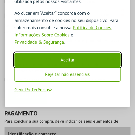
utilizada pelos nossos visitantes.
Por defeito, é assinalado o tipo de bilhete Inteiro.
Ao clicar em "Aceitar" concorda com o
armazenamento de cookies no seu dispositivo. Para
Se pretende
comprar com desconto, trocar vouchers ou passes
,
saber mais consulte a nossa
Política de Cookies
,
deverá proceder da seguinte forma:
Informações Sobre Cookies
e
Desconto
- Escolher o desconto correspondente para cada
Privacidade & Segurança
.
bilhete;
Cartão/Voucher/Passe
- Escolher o cartão/voucher/passe para
cada bilhete, carregar no botão para aplicar as alterações e
Aceitar
posteriormente indicar o código de barras do
cartão/voucher/passe.
Rejeitar não essenciais
Pressione
Seguinte
para avançar para o próximo passo.
Gerir Preferências
PAGAMENTO
Para concluir a sua compra, deve indicar os seus elementos de:
Identificação e contacto