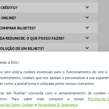
 CRÉDITO?
A ONLINE?
A COMPRAR BILHETES?
 DA REDUNICRE. O QUE POSSO FAZER?
VOLUÇÃO DE UM BILHETE?
 BILHETEIRA?
indo à BOL!
IONAIS SOBRE OS EVENTOS?
o site utiliza cookies essenciais para o funcionamento do site e
nsentimento, cookies que nos ajudam a personalizar a sua experiên
GAMENTO POR MULTIBANCO?
er como a plataforma é utilizada pelos nossos visitantes.
ME QUE NÃO O MEU.
icar em "Aceitar" concorda com o armazenamento de cookies 
ositivo. Para saber mais consulte a nossa
Política de 
 DIA DO EVENTO?
ações Sobre Cookies
e
Privacidade & Segurança
.