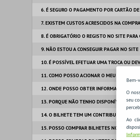
6. É SEGURO O PAGAMENTO POR CARTÃO DE
7. EXISTEM CUSTOS ACRESCIDOS NA COMPR
8. É OBRIGATÓRIO O REGISTO NO SITE PAR
9. NÃO ESTOU A CONSEGUIR PAGAR NO SITE
10. É POSSÍVEL EFETUAR UMA TROCA OU DE
11. COMO POSSO ACIONAR O MEU SEGURO DE
Bem-v
12. ONDE POSSO OBTER INFORMAÇÕES ADIC
O noss
seu co
13. PORQUE NÃO TENHO DISPONÍVEL O PA
perceb
14. O BILHETE TEM UM CONTRIBUINTE E NO
Ao cl
disp
15. POSSO COMPRAR BILHETES NO PRÓPRIO
Inform