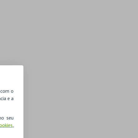
, com o
cia e a
no seu
Cookies
,